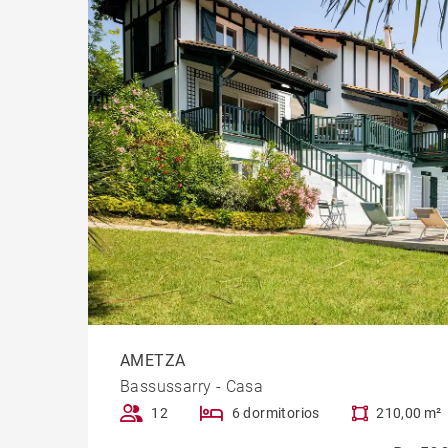
AMETZA
Bassussarry - Casa
12
6 dormitorios
210,00 m²