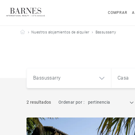
COMPRAR
A
Barnes Côte Basque
Nuestros alojamientos de alquiler
Bassussarry
Bassussarry
Casa
2 resultados
Ordenar por :
pertinencia
Bassussarry (64200)
Pis