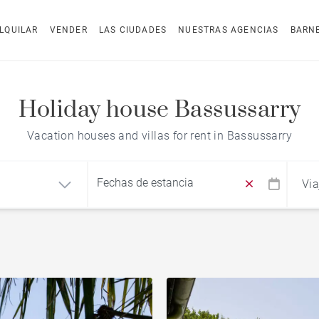
LQUILAR
VENDER
LAS CIUDADES
NUESTRAS AGENCIAS
BARN
Holiday house Bassussarry
Vacation houses and villas for rent in Bassussarry
Via
Find by reference
o
Casa