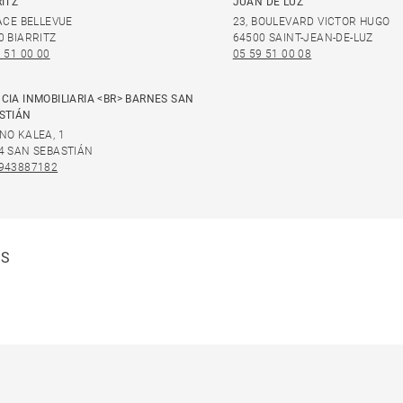
RITZ
JUAN DE LUZ
LACE BELLEVUE
23, BOULEVARD VICTOR HUGO
0 BIARRITZ
64500 SAINT-JEAN-DE-LUZ
 51 00 00
05 59 51 00 08
CIA INMOBILIARIA <BR> BARNES SAN
STIÁN
NO KALEA, 1
4 SAN SEBASTIÁN
943887182
ES