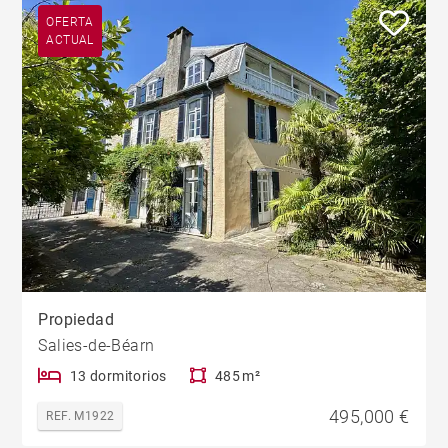
OFERTA
ACTUAL
Propiedad
Salies-de-Béarn
13 dormitorios
485 m²
495,000 €
REF. M1922