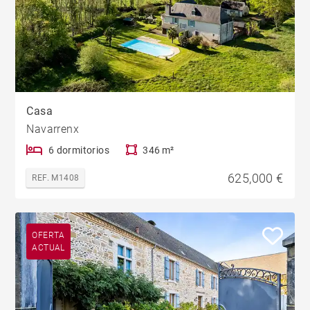
Casa
Navarrenx
6 dormitorios
346 m²
625,000 €
REF. M1408
OFERTA
ACTUAL