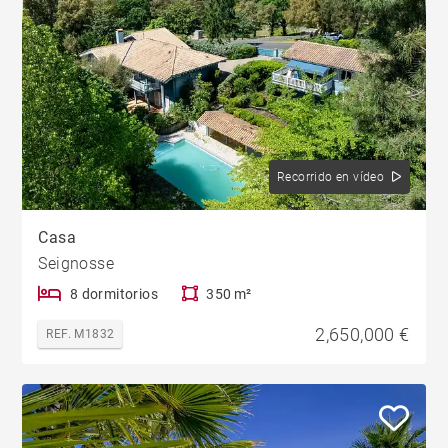
Recorrido en vídeo
Casa
Seignosse
8 dormitorios
350 m²
2,650,000 €
REF. M1832