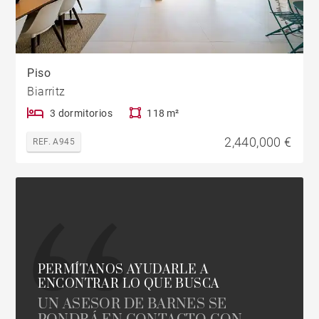
Piso
Biarritz
3 dormitorios
118 m²
2,440,000 €
REF. A945
PERMÍTANOS AYUDARLE A
ENCONTRAR LO QUE BUSCA
UN ASESOR DE BARNES SE