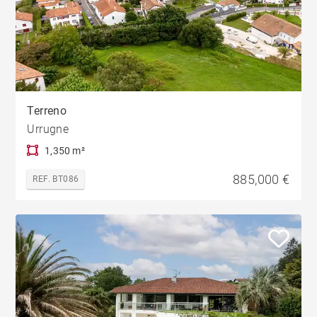
Terreno
Urrugne
1,350 m²
885,000 €
REF. BT086