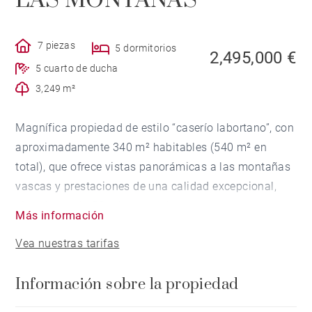
LAS MONTAÑAS
7 piezas
5 dormitorios
2,495,000 €
5 cuarto de ducha
3,249 m²
Magnífica propiedad de estilo “caserío labortano”, con
aproximadamente 340 m² habitables (540 m² en
total), que ofrece vistas panorámicas a las montañas
vascas y prestaciones de una calidad excepcional,
situada a solo 30 minutos del aeropuerto
Más información
internacional de Biarritz y de los mejores campos de
Vea nuestras tarifas
golf de la costa vasca.
Información sobre la propiedad
Orientada al sur y muy luminosa, la vivienda dispone
de un amplio salón abierto hacia la zona de piscina y