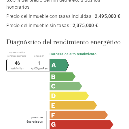
5,05 % del precio del inmueble excluidos los
honorarios.
Precio del inmueble con tasas incluidas :
2,495,000 €
Precio del inmueble sin tasas :
2,375,000 €
Diagnóstico del rendimiento energético
consommation
Carcasa de alto rendimiento
(énergie primaire)
émission
46
1
kWh/m².an
kg CO₂/m².an
passoire
énergétique