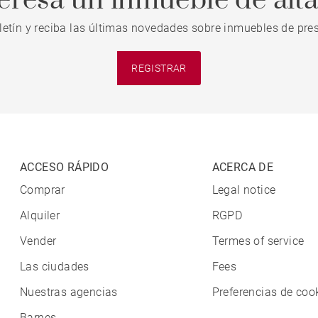
teresa un inmueble de alt
letín y reciba las últimas novedades sobre inmuebles de pres
REGISTRAR
ACCESO RÁPIDO
ACERCA DE
Comprar
Legal notice
Alquiler
RGPD
Vender
Termes of service
Las ciudades
Fees
Nuestras agencias
Preferencias de coo
Barnes