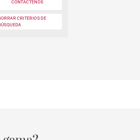
CONTÁCTENOS
Jardin
BORRAR CRITERIOS DE
Moderno contemporáneo
BÚSQUEDA
Casa con vistas a la montaña
Plage à pied
Casa en campo de golf