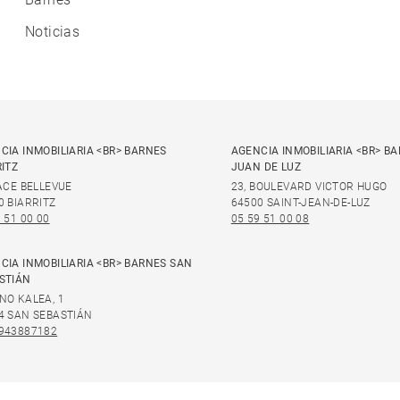
Noticias
CIA INMOBILIARIA <BR> BARNES
AGENCIA INMOBILIARIA <BR> B
RITZ
JUAN DE LUZ
LACE BELLEVUE
23, BOULEVARD VICTOR HUGO
0 BIARRITZ
64500 SAINT-JEAN-DE-LUZ
 51 00 00
05 59 51 00 08
CIA INMOBILIARIA <BR> BARNES SAN
STIÁN
NO KALEA, 1
4 SAN SEBASTIÁN
943887182