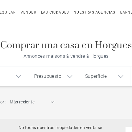
LQUILAR
VENDER
LAS CIUDADES
NUESTRAS AGENCIAS
BARN
Comprar una casa en Horgues
Annonces maisons à vendre à Horgues
Presupuesto
Superficie
Búsqueda por referencia
or :
Más reciente
1
2
3
m²
€
€
Ático
o
Casa
Terreno
No todas nuestras propiedades en venta se
Casa con vistas al mar