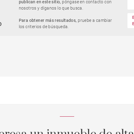
publican en este sitio,
póngase en contacto con
nosotros y díganos lo que busca.
Parking / Garage
Para obtener más resultados,
pruebe a cambiar
Casa con piscina
o
llo
Obra nueva
Oficinas
los criterios de búsqueda.
Piso con balcón
Ascenseur
edad
Vivienda para reformar
Vue Adour