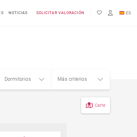
ES
ES
NOTICIAS
SOLICITAR VALORACIÓN
EN
FR
Dormitorios
Más criterios
Carte
4
5+
m²
Piso en el centro de la ciudad
Piso con terraza