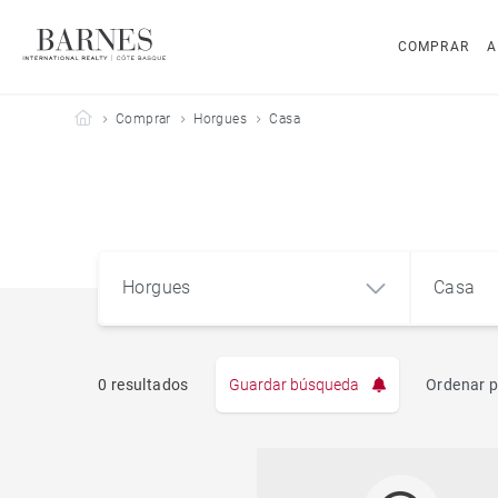
COMPRAR
A
Barnes Côte Basque
Comprar
Horgues
Casa
Horgues
Casa
0 resultados
Guardar búsqueda
Ordenar p
Pis
Horgues (65310)