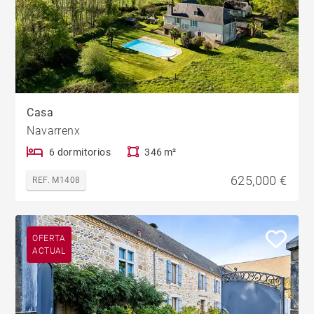
Casa
Navarrenx
6 dormitorios
346 m²
625,000 €
REF. M1408
OFERTA
ACTUAL