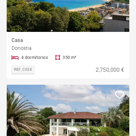
Casa
Donostia
4 dormitorios
350 m²
2,750,000 €
REF. C028