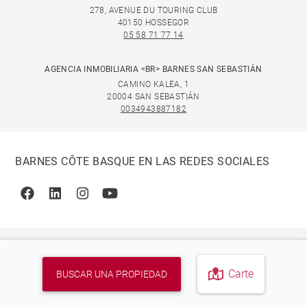
278, AVENUE DU TOURING CLUB
40150 HOSSEGOR
05 58 71 77 14
AGENCIA INMOBILIARIA <BR> BARNES SAN SEBASTIÁN
CAMINO KALEA, 1
20004 SAN SEBASTIÁN
0034943887182
BARNES CÔTE BASQUE EN LAS REDES SOCIALES
Facebook
Linkedin
Instagram
Youtube
Carte
BUSCAR UNA PROPIEDAD
© 2026 BARNES, INTERNATIONAL REALTY - BARNES
INTERNATIONAL