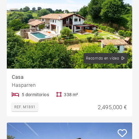
Recorrido en vídeo
Casa
Hasparren
5 dormitorios
338 m²
2,495,000 €
REF. M1891