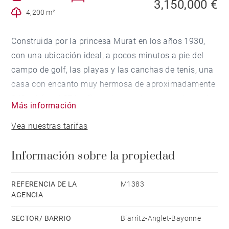
3,150,000 €
4,200 m²
Construida por la princesa Murat en los años 1930,
con una ubicación ideal, a pocos minutos a pie del
campo de golf, las playas y las canchas de tenis, una
casa con encanto muy hermosa de aproximadamente
340 m² (total 371 m²) que incluye hermosas áreas de
Más información
recepción y 7 dormitorios. Zona ajardinada con
Vea nuestras tarifas
piscina y terrazas. Un jacuzzi, una bolera, una zona
de barbacoa/plancha y un garaje (posibilidades de
Información sobre la propiedad
aparcamiento) completan esta propiedad
excepcional.
REFERENCIA DE LA
M1383
AGENCIA
SECTOR/ BARRIO
Biarritz-Anglet-Bayonne