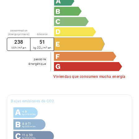
consommation
(énergie primaire)
émission
238
51
kWh/m².an
kg CO₂/m².an
passoire
énergétique
Viviendas que consumen mucha energía
Bajas emisiones de CO2