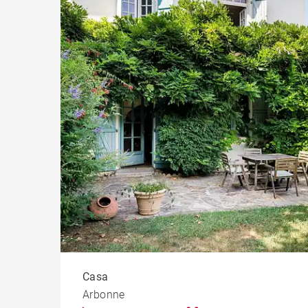
Pis
Casti
Propi
Casa
Arbonne