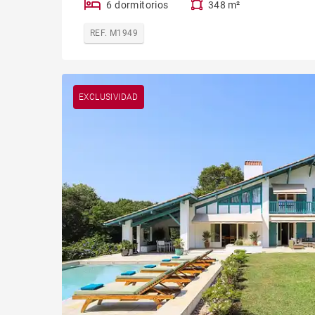
6 dormitorios
348 m²
REF. M1949
EXCLUSIVIDAD