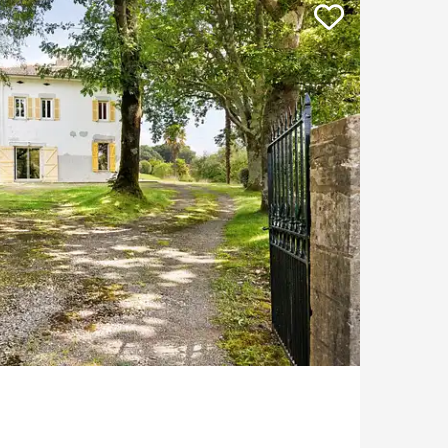
Casa con vistas al mar
Parking / Garage
Casa con piscina
Piso con balcón
Ascenseur
Vivienda para reformar
Vue Adour