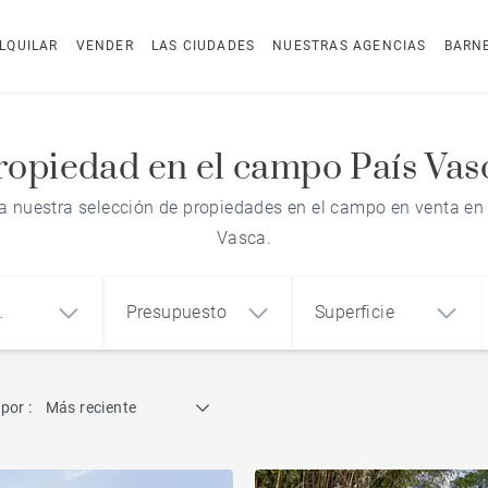
LQUILAR
VENDER
LAS CIUDADES
NUESTRAS AGENCIAS
BARN
ropiedad en el campo País Vas
 nuestra selección de propiedades en el campo en venta en
Vasca.
Presupuesto
Superficie
dad
Búsqueda por referencia
por :
Más reciente
1
2
3
m²
€
€
Propiedad en el campo