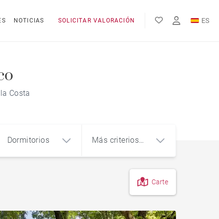
ES
ES
NOTICIAS
SOLICITAR VALORACIÓN
EN
FR
co
 la Costa
Dormitorios
Más criterios
(1)
Carte
4
5+
m²
Ático