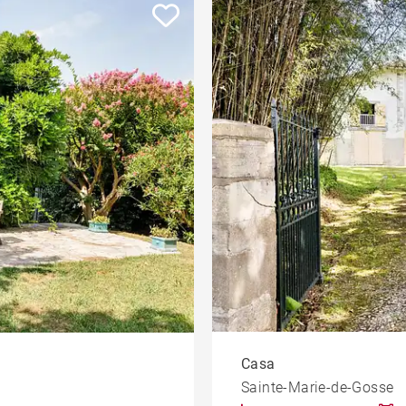
o
Casa
Terreno
Piso en el centro de la ciudad
Piso con terraza
Jardin
llo
Obra nueva
Oficinas
Moderno contemporáneo
Casa con vistas a la montaña
edad
Plage à pied
Casa en campo de golf
Casa
Sainte-Marie-de-Gosse