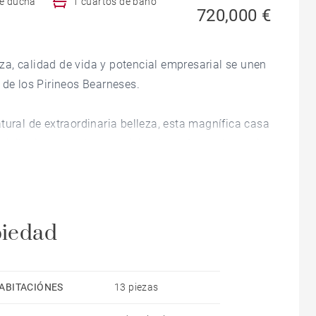
de ducha
1 cuartos de baño
720,000 €
a, calidad de vida y potencial empresarial se unen
 de los Pirineos Bearneses.
tural de extraordinaria belleza, esta magnífica casa
 privilegiado donde autenticidad, confort y elegancia
era calidad y respetando su arquitectura original,
trucción tradicional: muros de piedra vista, vigas
piedad
 calidad crean un ambiente cálido, acogedor y
ABITACIÓNES
13 piezas
ada, disfruta de impresionantes vistas panorámicas