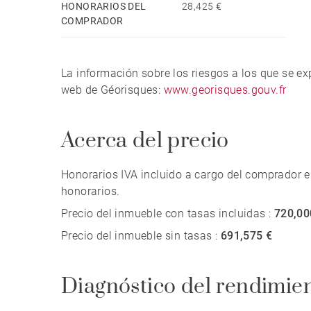
HONORARIOS DEL
28,425 €
COMPRADOR
La parte destinada al negocio, explotada con éx
lista para continuar su actividad. Dispone de ci
baño privado, un acogedor comedor con estufa de
La información sobre los riesgos a los que se e
equipada, cámara frigorífica y todo el equipamie
web de Géorisques:
www.georisques.gouv.fr
necesidad de inversión adicional.
Acerca del precio
Una magnífica nave de piedra de aproximadamen
ofrece un extraordinario potencial de desarrollo
Honorarios IVA incluido a cargo del comprador e
casas rurales, salón para celebraciones, espacio
honorarios.
vivienda.
Precio del inmueble con tasas incluidas :
720,00
Precio del inmueble sin tasas :
691,575 €
Comprometida con la eficiencia energética, la f
solar (solar tracker), que permite el autoconsum
energéticos de hasta un 50 %.
Diagnóstico del rendimie