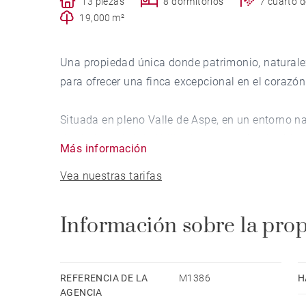
13 piezas
8 dormitorios
7 cuarto 
19,000 m²
Una propiedad única donde patrimonio, naturalez
para ofrecer una finca excepcional en el corazón
Situada en pleno Valle de Aspe, en un entorno na
de piedra del siglo XVIII ofrece un estilo de vida
Más información
conviven en perfecta armonía.
Vea nuestras tarifas
Completamente restaurada con materiales de prim
la propiedad conserva todo el encanto de la cons
Información sobre la pro
de madera, amplios espacios y acabados de gran
refinado.
REFERENCIA DE LA
M1386
H
Dominando el valle desde una posición privilegi
AGENCIA