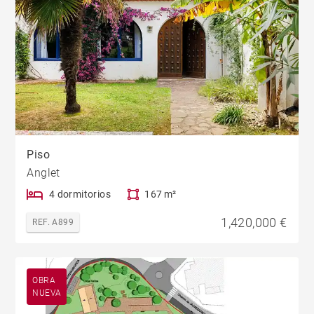
Piso
Anglet
4 dormitorios
167 m²
1,420,000 €
REF. A899
OBRA
NUEVA