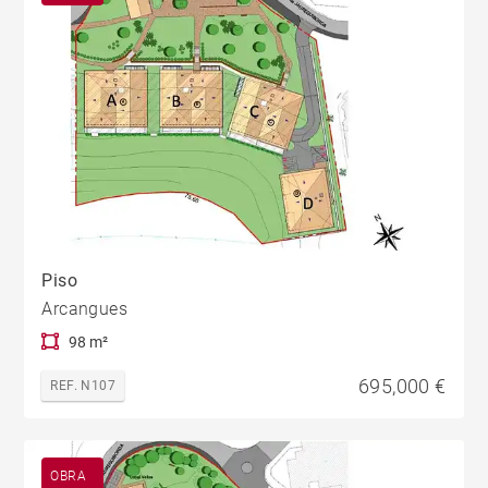
Piso
Arcangues
98 m²
695,000 €
REF. N107
OBRA