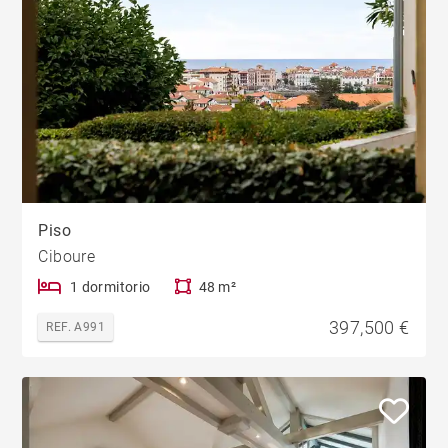
Piso
Ciboure
1 dormitorio
48 m²
397,500 €
REF. A991