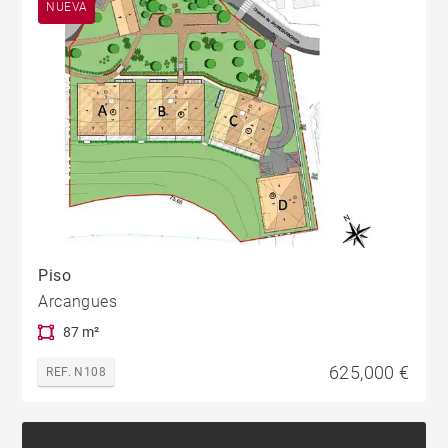
NUEVA
Piso
Arcangues
87 m²
625,000 €
REF. N108