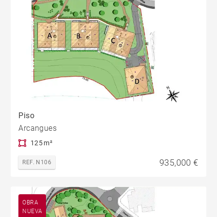
Piso
Arcangues
125 m²
935,000 €
REF. N106
OBRA
NUEVA