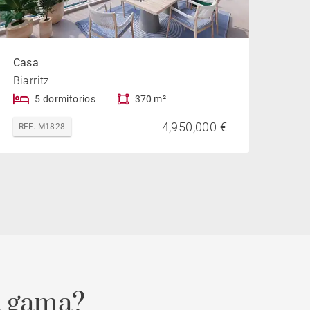
Casa
Biarritz
5 dormitorios
370 m²
4,950,000 €
REF. M1828
a gama?