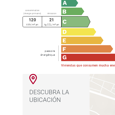
consommation
(énergie primaire)
émission
120
21
kWh/m².an
kg CO₂/m².an
passoire
énergétique
Viviendas que consumen mucha ene
DESCUBRA LA
UBICACIÓN