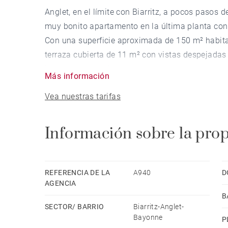
Anglet, en el límite con Biarritz, a pocos pasos d
muy bonito apartamento en la última planta con
Con una superficie aproximada de 150 m² habitab
terraza cubierta de 11 m² con vistas despejadas
independiente y 3 dormitorios.
Más información
Una bodega en el sótano y un garaje cerrado co
Vea nuestras tarifas
ubicación privilegiada. Comercios y playas a pie
Información sobre la pro
REFERENCIA DE LA
A940
D
AGENCIA
B
SECTOR/ BARRIO
Biarritz-Anglet-
Bayonne
P