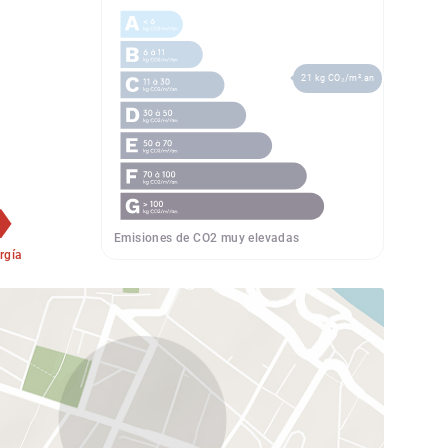
21 kg CO₂/m².an
Emisiones de CO2 muy elevadas
rgía