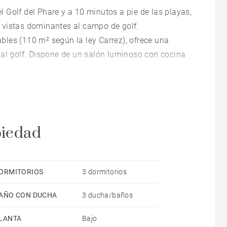
el Golf del Phare y a 10 minutos a pie de las playas,
 vistas dominantes al campo de golf.
les (110 m² según la ley Carrez), ofrece una
 al golf. Dispone de un salón luminoso con cocina
mpletan esta propiedad excepcional en una
.
piedad
ORMITORIOS
3 dormitorios
AÑO CON DUCHA
3 ducha/baños
LANTA
Bajo