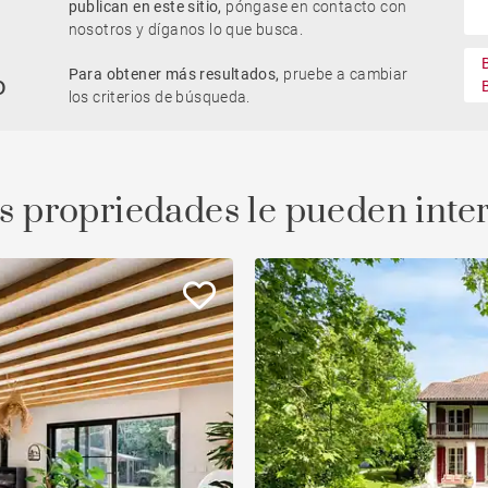
publican en este sitio,
póngase en contacto con
nosotros y díganos lo que busca.
Parking / Garage
Para obtener más resultados,
pruebe a cambiar
Casa con piscina
o
llo
Obra nueva
Oficinas
los criterios de búsqueda.
Piso con balcón
Ascenseur
s propriedades le pueden inte
edad
Vivienda para reformar
Vue Adour