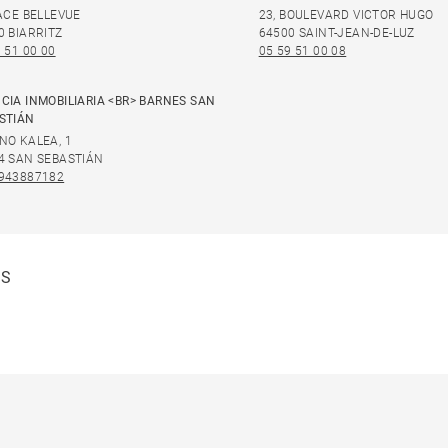
LACE BELLEVUE
23, BOULEVARD VICTOR HUGO
0 BIARRITZ
64500 SAINT-JEAN-DE-LUZ
 51 00 00
05 59 51 00 08
CIA INMOBILIARIA <BR> BARNES SAN
STIÁN
NO KALEA, 1
4 SAN SEBASTIÁN
943887182
ES