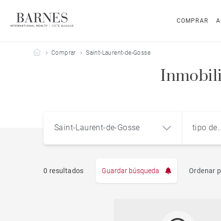
COMPRAR
A
Barnes Côte Basque
Comprar
Saint-Laurent-de-Gosse
Inmobili
Saint-Laurent-de-Gosse
tipo de
propie
0 resultados
Guardar búsqueda
Ordenar p
Pis
Saint-Laurent-de-Gosse (40390)