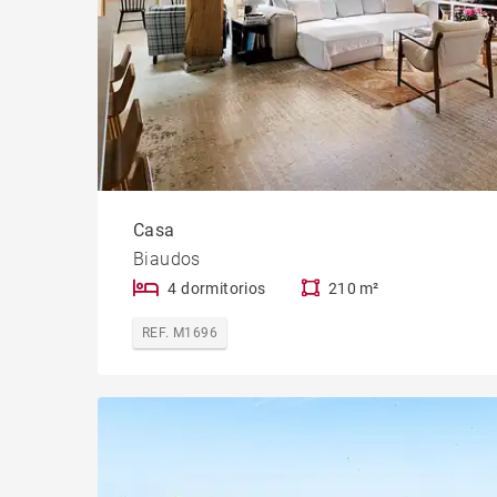
Casa
Biaudos
4 dormitorios
210 m²
REF. M1696