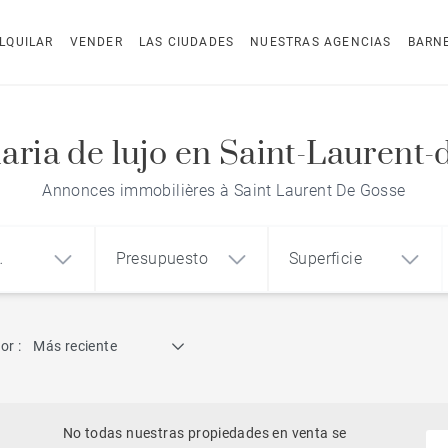
LQUILAR
VENDER
LAS CIUDADES
NUESTRAS AGENCIAS
BARN
aria de lujo en Saint-Laurent
Annonces immobilières à Saint Laurent De Gosse
Presupuesto
Superficie
dad
Búsqueda por referencia
or :
Más reciente
1
2
3
m²
€
€
Ático
o
Casa
Terreno
No todas nuestras propiedades en venta se
Casa con vistas al mar