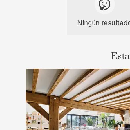
Ningún resultad
Casti
Esta
Propi