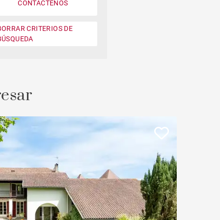
CONTÁCTENOS
Jardin
BORRAR CRITERIOS DE
Moderno contemporáneo
BÚSQUEDA
Casa con vistas a la montaña
Plage à pied
resar
Casa en campo de golf