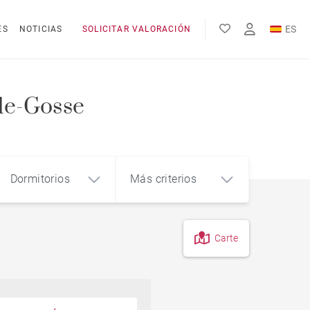
ES
ES
NOTICIAS
SOLICITAR VALORACIÓN
EN
FR
-de-Gosse
Dormitorios
Más criterios
Carte
4
5+
m²
Piso en el centro de la ciudad
Piso con terraza