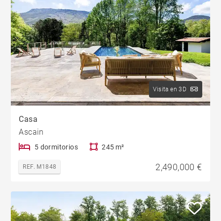
Visita en 3D
Casa
Ascain
5 dormitorios
245 m²
2,490,000 €
REF. M1848