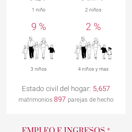
1 niño
2 niños
9 %
2 %
3 niños
4 niños y mas
Estado civil del hogar:
5,657
897
matrimonios
parejas de hecho
EMPLEO E INGRESOS *