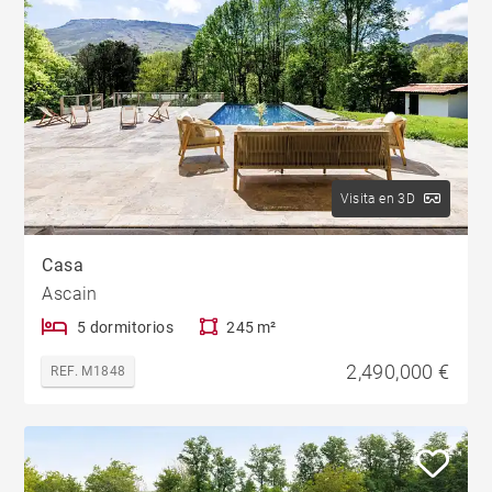
Visita en 3D
Casa
Ascain
5 dormitorios
245 m²
2,490,000 €
REF. M1848