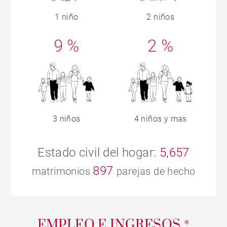
1 niño
2 niños
9 %
2 %
3 niños
4 niños y mas
Estado civil del hogar:
5,657
897
matrimonios
parejas de hecho
EMPLEO E INGRESOS *