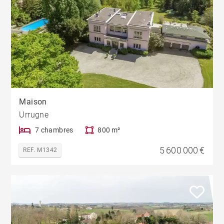
Maison
Urrugne
7 chambres
800 m²
5 600 000 €
REF. M1342