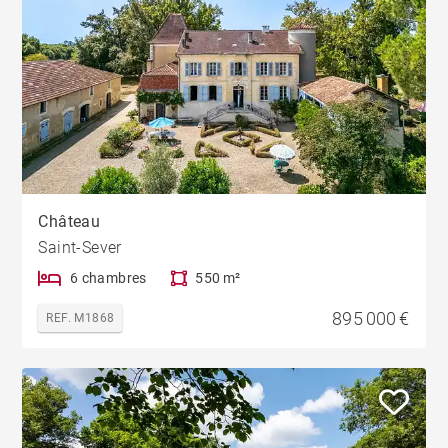
Château
Saint-Sever
6 chambres
550 m²
895 000 €
REF. M1868