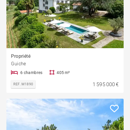
Propriété
Guiche
6 chambres
405 m²
1 595 000 €
REF. M1890