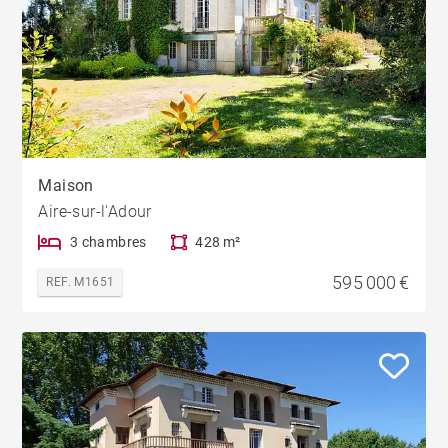
Maison
Aire-sur-l'Adour
3 chambres
428 m²
595 000 €
REF. M1651