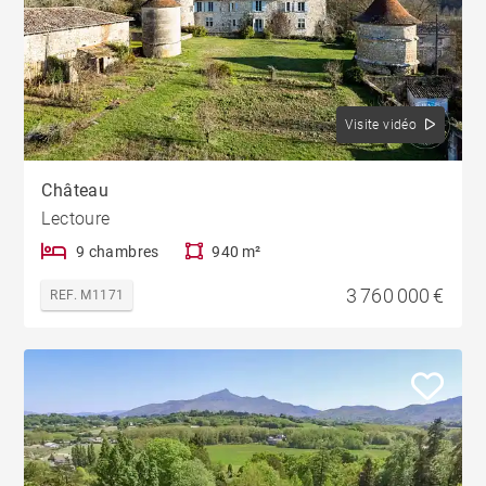
Visite vidéo
Château
Lectoure
9 chambres
940 m²
3 760 000 €
REF. M1171