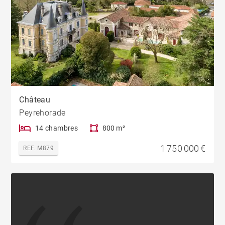
Château
Peyrehorade
14 chambres
800 m²
1 750 000 €
REF. M879