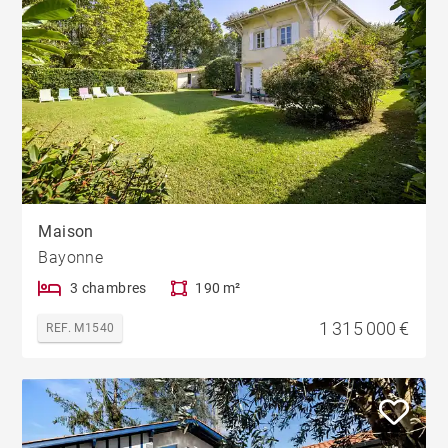
Maison
Bayonne
3 chambres
190 m²
1 315 000 €
REF. M1540