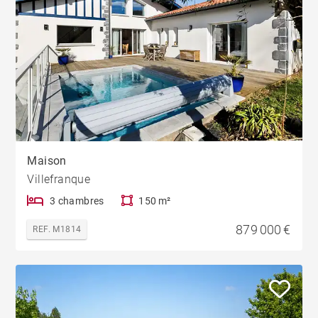
Maison
Villefranque
3 chambres
150 m²
879 000 €
REF. M1814