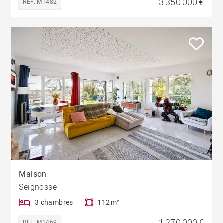
3 350 000 €
REF. M1482
Maison
Seignosse
3 chambres
112 m²
1 270 000 €
REF. M1469