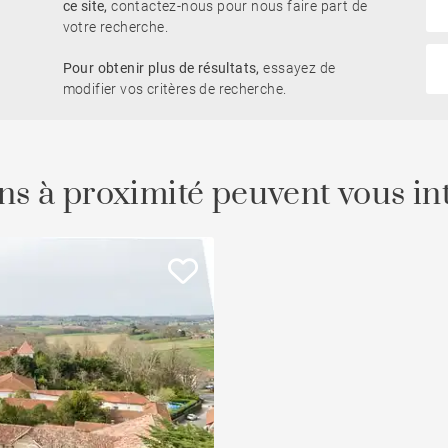
ce site,
contactez-nous pour nous faire part de
votre recherche.
Parking / Garage
Pour obtenir plus de résultats,
essayez de
Piscine
eau
Programme
Bureau et
modifier vos critères de recherche.
commerce
Balcon
Ascenseur
ns à proximité peuvent vous in
À rénover
iété
Vue Adour