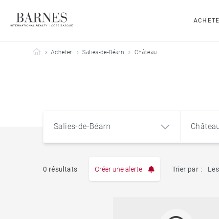
ACHET
Barnes Côte Basque
Acheter
Salies-de-Béarn
Château
Salies-de-Béarn
Châtea
0 résultats
Créer une alerte
Trier par :
Les
Appart
Salies-de-Béarn (64270)