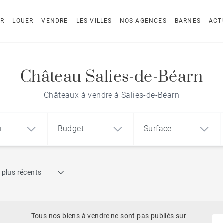
ER
LOUER
VENDRE
LES VILLES
NOS AGENCES
BARNES
ACT
Château Salies-de-Béarn
Châteaux à vendre à Salies-de-Béarn
u
Budget
Surface
Recherche par référence
 plus récents
1
2
3
m²
€
€
Dernier étage
ement
Maison
Terrain
Tous nos biens à vendre ne sont pas publiés sur
Vue mer