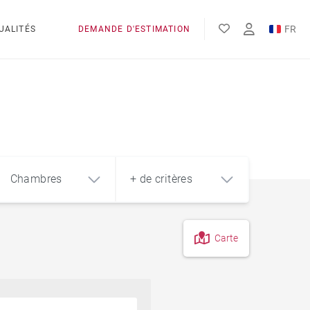
FR
UALITÉS
DEMANDE D'ESTIMATION
EN
ES
Chambres
+ de critères
Carte
4
5+
m²
Centre-Ville
Terrasse