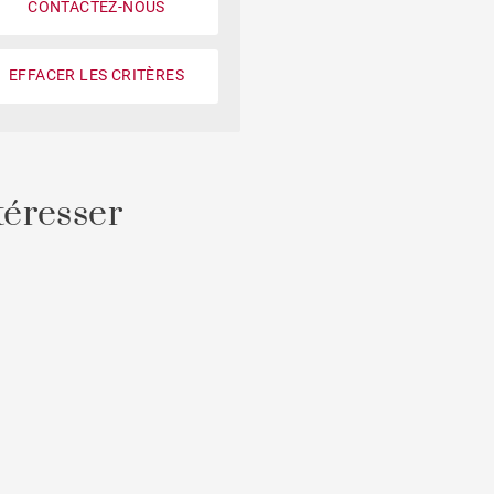
CONTACTEZ-NOUS
Jardin
EFFACER LES CRITÈRES
Style contemporain
Vue montagne
Plage à pied
téresser
Sur golf