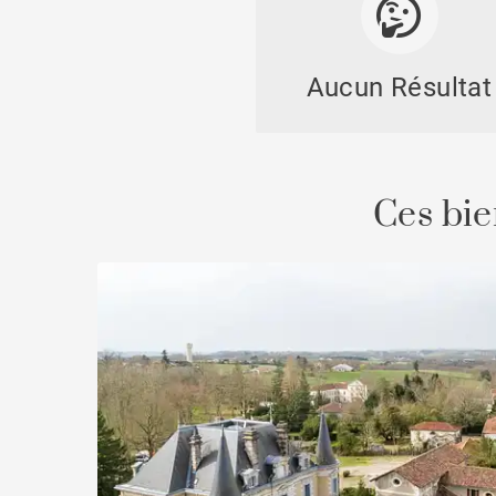
Aucun Résultat
Chât
Ces bie
Propr