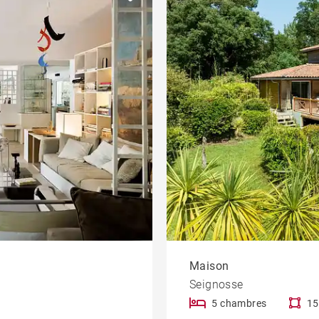
Sur golf
eau
Propriété
Maison
Seignosse
5 chambres
15