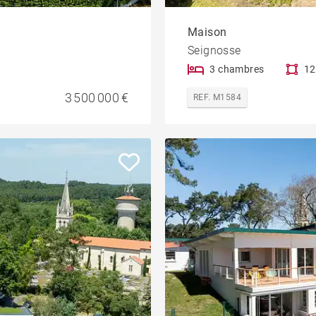
Maison
Seignosse
3 chambres
12
3 500 000 €
REF. M1584