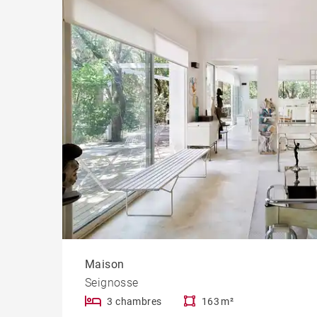
Chât
Maison
Seignosse
3 chambres
163 m²