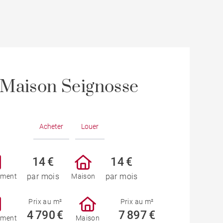
Maison Seignosse
Acheter
Louer
14 €
14 €
par mois
par mois
ement
Maison
Prix au m²
Prix au m²
4 790 €
7 897 €
ement
Maison