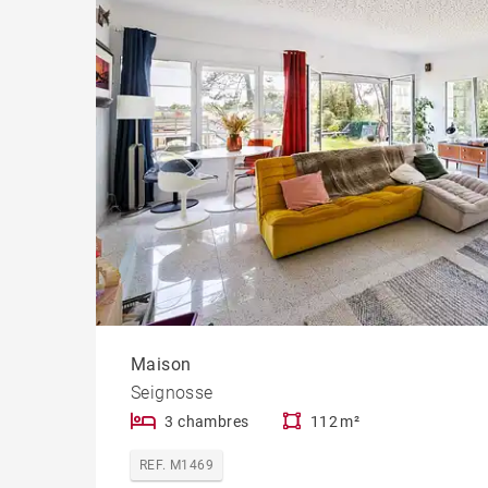
Maison
Seignosse
3 chambres
112 m²
REF. M1469