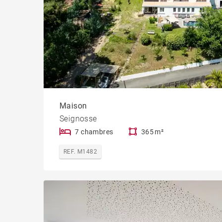
Maison
Seignosse
7 chambres
365 m²
REF. M1482