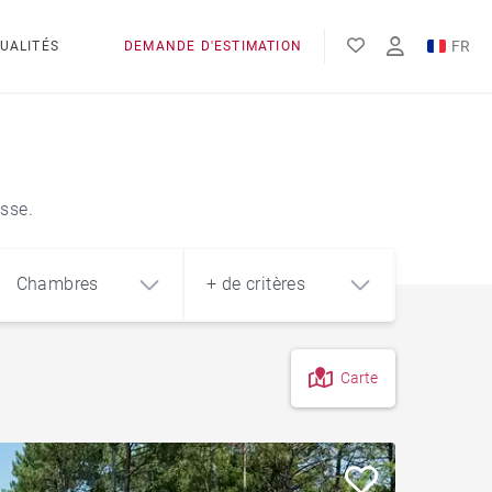
FR
UALITÉS
DEMANDE D'ESTIMATION
EN
ES
osse.
Chambres
+ de critères
Carte
4
5+
m²
À la campagne
Corps de ferme