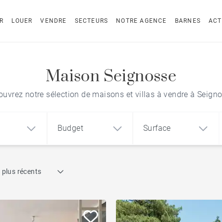
R
LOUER
VENDRE
SECTEURS
NOTRE AGENCE
BARNES
ACT
Maison Seignosse
uvrez notre sélection de maisons et villas à vendre à Seign
Budget
Surface
Recherche par référence
 plus récents
1
2
3
m²
€
€
Maison d’architecte
ement
Maison
Terrain
À rénover