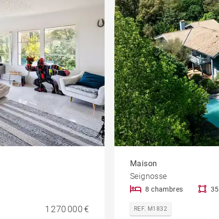
Maison
Seignosse
8 chambres
35
1 270 000 €
REF. M1832