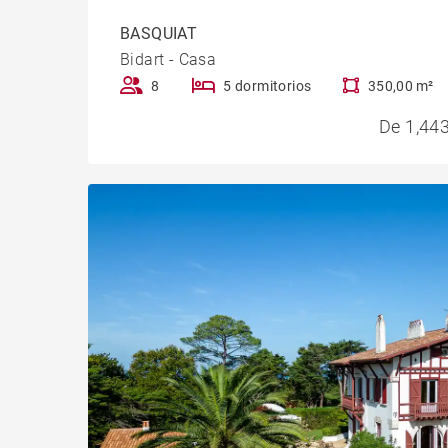
BASQUIAT
Bidart - Casa
8
5 dormitorios
350,00 m²
De 1,443