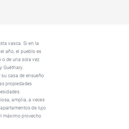
sta vasca. Si en la
el año, el pueblo es
o o de una sola vez
 y Guéthary.
r su casa de ensueño
sas propiedades
cesidades.
osa, amplia, a veces
y apartamentos de lujo
 el máximo provecho