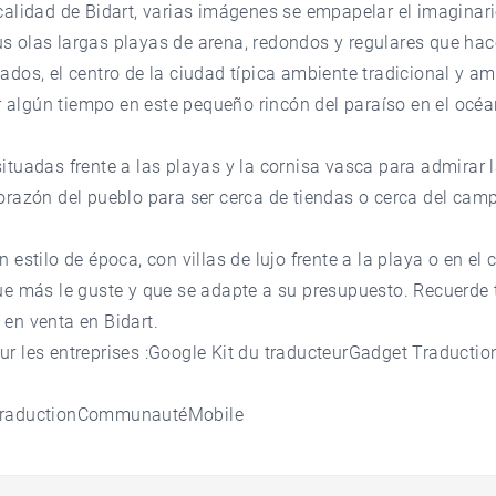
calidad de Bidart, varias imágenes se empapelar el imaginari
 olas largas playas de arena, redondos y regulares que hace
ados, el centro de la ciudad típica ambiente tradicional y a
lgún tiempo en este pequeño rincón del paraíso en el océan
ituadas frente a las playas y la cornisa vasca para admirar l
orazón del pueblo para ser cerca de tiendas o cerca del cam
 estilo de época, con villas de lujo frente a la playa o en el
ue más le guste y que se adapte a su presupuesto. Recuerde
en venta en Bidart.
r les entreprises :Google Kit du traducteurGadget Traduction
 TraductionCommunautéMobile