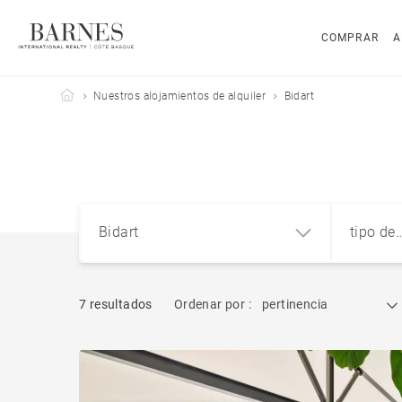
COMPRAR
A
Barnes Côte Basque
Nuestros alojamientos de alquiler
Bidart
Bidart
tipo de
propie
7 resultados
Ordenar por :
pertinencia
Bidart (64210)
Pis