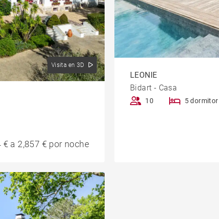
Visita en 3D
LEONIE
Bidart - Casa
10
5 dormitor
 € a 2,857 € por noche