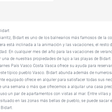
Bidart
iarritz, Bidart es uno de los balnearios más famosos de la co
ra está inclinada a la animación y las vacaciones, el resto d
idad. En cualquier mes del año para las vacaciones de veran
r una de nuestras propiedades de lujo a las playas de Bidart
 Barnes País Vasco Costa Vasca ofrece su ayuda para reserva
 este típico pueblo Vasco. Bidart abunda además de numero
te equipado ofrece en alquiler para satisfacer todas sus ne
e una semana o más que ofrecemos a alquilar una casa preci
luso un par de apartamentos con vistas al mar. Entre villas 
, situado en las zonas más bellas de pueblo, se puede sacar
Bidart.