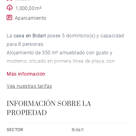
1,000,00 m²
Aparcamiento
La
casa en Bidart
posee 5 dormitorio(s) y capacidad
para 8 personas.
Alojamiento de 350 m² amueblado con gusto y
moderno, situado en primera línea de playa, con
vistas al mar y al jardín.
Más información
Está ubicado en una zona ideal para familias y junto
Vea nuestras tarifas
al mar.
Dispone de ascensor, jardín, mobiliario jardín, parcela
INFORMACIÓN SOBRE LA
vallada, terraza, barbacoa, plancha, acceso internet
PROPIEDAD
(wifi), secador, balcón, zona infantil,
calefacción radiadores eléctricos, aire acondicionado,
piscina climatizada privada, garaje y parking (3
SECTOR
Bidart