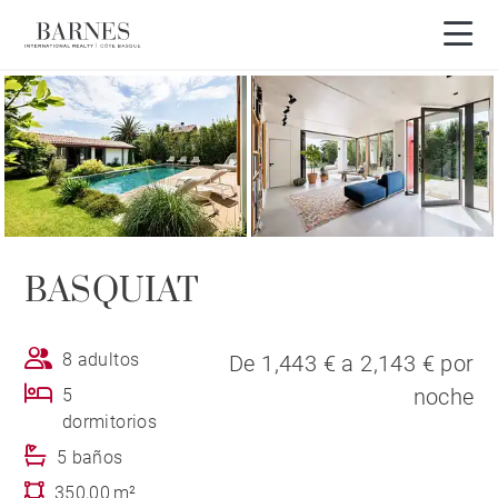
Vista 3D
BASQUIAT
8 adultos
De 1,443 € a 2,143 € por
noche
5
dormitorios
5 baños
350,00 m²