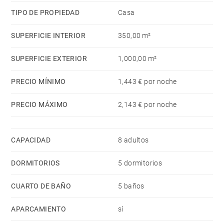
plazas) en mismo edificio, 1 Televisor.
TIPO DE PROPIEDAD
Casa
La cocina americana, está equipada con nevera,
microondas, horno, congelador, lavadora, secadora,
SUPERFICIE INTERIOR
350,00 m²
lavavajillas, vajilla/cubertería, utensilios/cocina,
cafetera, tostadora y hervidor de agua.
SUPERFICIE EXTERIOR
1,000,00 m²
PRECIO MÍNIMO
1,443 € por noche
PRECIO MÁXIMO
2,143 € por noche
CAPACIDAD
8 adultos
DORMITORIOS
5 dormitorios
CUARTO DE BAÑO
5 baños
APARCAMIENTO
sí