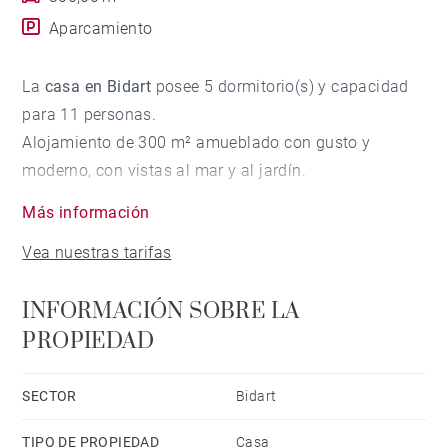
Aparcamiento
La
casa en Bidart
posee 5 dormitorio(s) y capacidad
para 11 personas.
Alojamiento de 300 m² amueblado con gusto y
moderno, con vistas al mar y al jardín.
Está ubicado en una zona tranquila y junto al mar.
Más información
Dispone de jardín, mobiliario jardín, terraza, barbacoa,
Vea nuestras tarifas
plancha, acceso internet (wifi), secador, balcón,
calefacción central, aire acondicionado en todo el
INFORMACIÓN SOBRE LA
alojamiento, piscina climatizada privada, parking aire
PROPIEDAD
libre (4 plazas) en mismo edificio, 1 Televisor.
La cocina americana, está equipada con nevera,
microondas, horno, congelador, lavadora, secadora,
SECTOR
Bidart
lavavajillas, vajilla/cubertería, utensilios/cocina,
TIPO DE PROPIEDAD
Casa