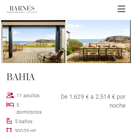
Visita en 3D
BAHIA
11 adultos
De 1,629 € a 2,514 € por
noche
5
dormitorios
5 baños
300,00 m²