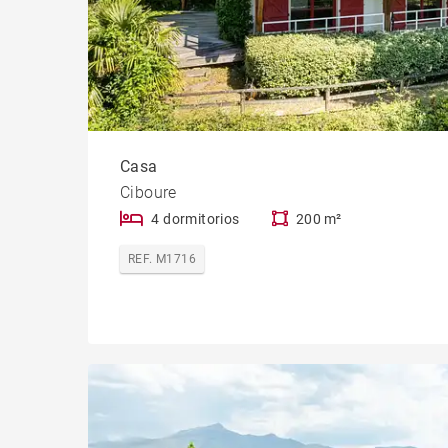
Casa
Ciboure
4 dormitorios
200 m²
REF. M1716