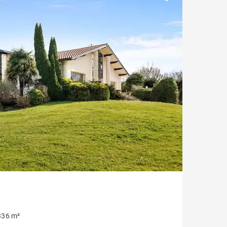
Jardin
Moderno contemporáneo
Casa con vistas a la montaña
Plage à pied
Casa en campo de golf
336 m²