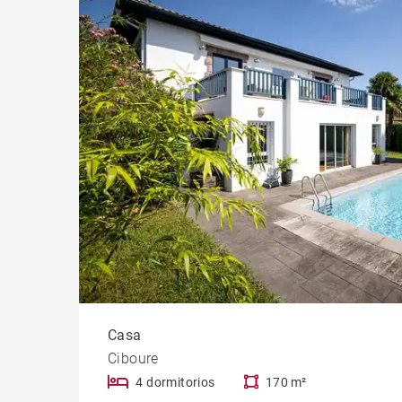
Casti
Propi
Casa
Ciboure
4 dormitorios
170 m²