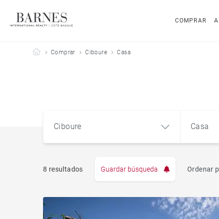
COMPRAR
A
Barnes Côte Basque
Comprar
Ciboure
Casa
Ciboure
Casa
8 resultados
Guardar búsqueda
Ordenar p
Pis
Ciboure (64500)