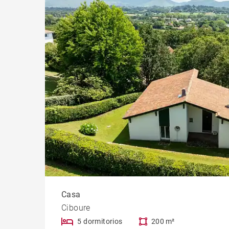
Casa
Ciboure
5 dormitorios
200 m²