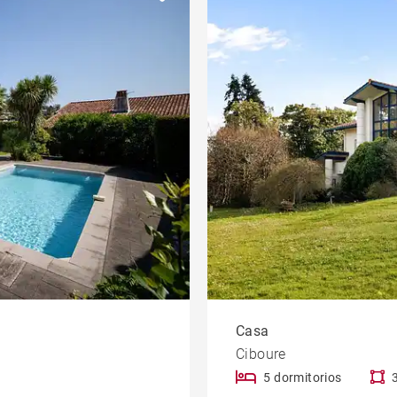
Parking / Garage
Casa con piscina
llo
Obra nueva
Oficinas
Piso con balcón
Ascenseur
edad
Vivienda para reformar
Vue Adour
Casa
Ciboure
5 dormitorios