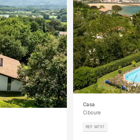
Casa
Ciboure
REF. M757