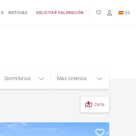
ES
ES
NOTICIAS
SOLICITAR VALORACIÓN
EN
FR
Dormitorios
Más criterios
Carte
4
5+
m²
Piso en el centro de la ciudad
Piso con terraza