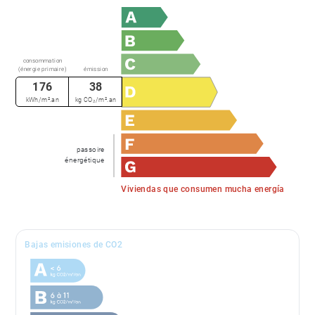
consommation
(énergie primaire)
émission
176
38
kWh/m².an
kg CO₂/m².an
passoire
énergétique
Viviendas que consumen mucha energía
Bajas emisiones de CO2