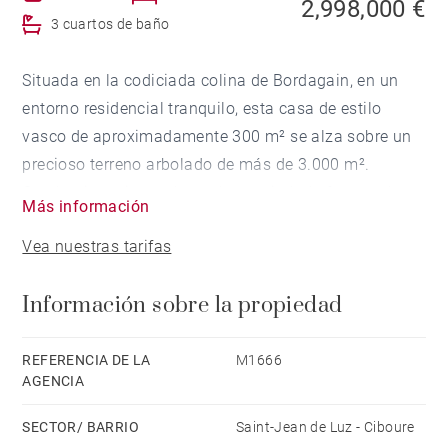
2,998,000 €
3 cuartos de baño
Situada en la codiciada colina de Bordagain, en un
entorno residencial tranquilo, esta casa de estilo
vasco de aproximadamente 300 m² se alza sobre un
precioso terreno arbolado de más de 3.000 m².
Con bonitas vistas al mar, la propiedad ofrece en la
Más información
planta baja: un recibidor, un salón, un comedor, una
Vea nuestras tarifas
cocina independiente que da a una terraza con vistas
al mar y un amplio dormitorio con baño con ducha en
Información sobre la propiedad
suite.
En la planta superior, seis dormitorios y dos cuartos
de baño completan la parte de arriba.
REFERENCIA DE LA
M1666
AGENCIA
Un garaje.
SECTOR/ BARRIO
Saint-Jean de Luz - Ciboure