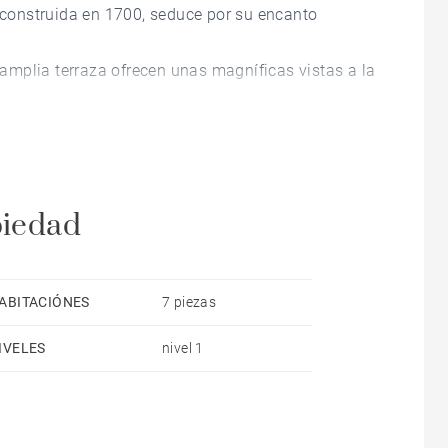
construida en 1700, seduce por su encanto
a amplia terraza ofrecen unas magníficas vistas a la
ás de un estudio independiente, ideal para recibir a
piedad
ABITACIÓNES
7 piezas
IVELES
nivel 1