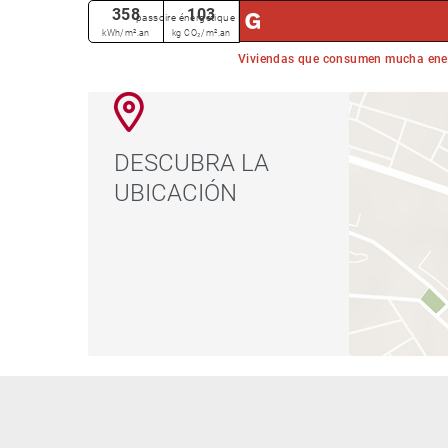
358
103
passoire énergétique
kWh/m².an
kg CO₂/m².an
Viviendas que consumen mucha ene
DESCUBRA LA
UBICACIÓN