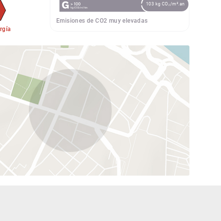
103 kg CO₂/m².an
Emisiones de CO2 muy elevadas
rgía