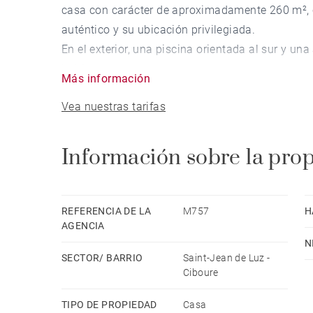
casa con carácter de aproximadamente 260 m², 
auténtico y su ubicación privilegiada.
En el exterior, una piscina orientada al sur y un
bahía.
Más información
La propiedad dispone de cinco dormitorios, adem
Vea nuestras tarifas
familiares y amigos con total privacidad.
Información sobre la pro
REFERENCIA DE LA
M757
H
AGENCIA
N
SECTOR/ BARRIO
Saint-Jean de Luz -
Ciboure
TIPO DE PROPIEDAD
Casa