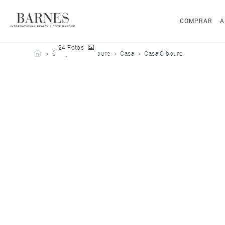
COMPRAR
A
24 Fotos
Barnes Côte Basque
Comprar
Ciboure
Casa
Casa Ciboure