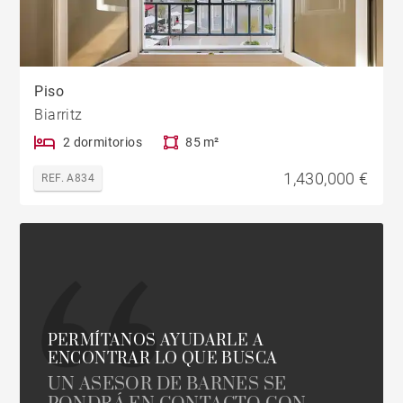
Piso
Biarritz
2 dormitorios
85 m²
1,430,000 €
REF. A834
PERMÍTANOS AYUDARLE A
ENCONTRAR LO QUE BUSCA
UN ASESOR DE BARNES SE