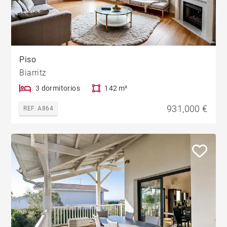
Piso
Biarritz
3 dormitorios
142 m²
931,000 €
REF. A864