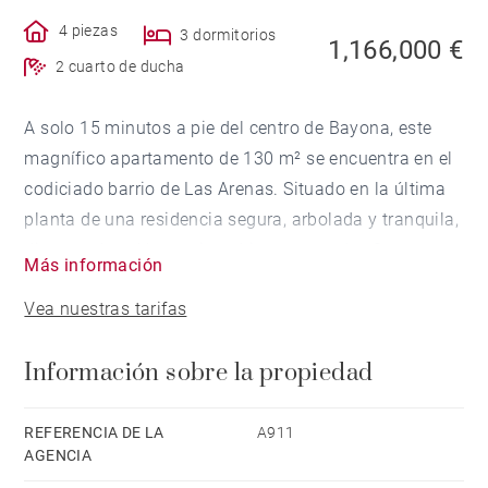
4 piezas
3 dormitorios
1,166,000 €
2 cuarto de ducha
A solo 15 minutos a pie del centro de Bayona, este
magnífico apartamento de 130 m² se encuentra en el
codiciado barrio de Las Arenas. Situado en la última
planta de una residencia segura, arbolada y tranquila,
dispone de salón, cocina abierta, comedor, 3
Más información
dormitorios con armarios empotrados, 2 baños con
Vea nuestras tarifas
ducha, despensa y lavadero. Grandes ventanales se
abren a la terraza que rodea el apartamento. Un
Información sobre la propiedad
ascensor, 2 plazas de aparcamiento cerradas y un
trastero completan la propiedad.
REFERENCIA DE LA
A911
AGENCIA