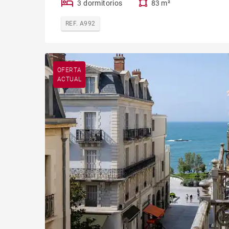
3 dormitorios
83 m²
REF. A992
OFERTA
ACTUAL