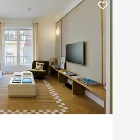
Piso con terraza
Jardin
Moderno contemporáneo
Casa con vistas a la montaña
Plage à pied
Casa en campo de golf