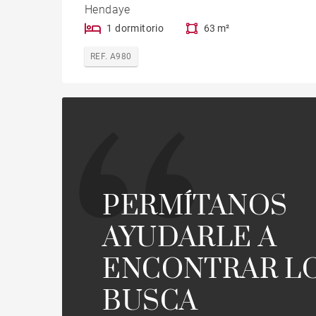
Hendaye
1 dormitorio
63 m²
REF. A980
PERMÍTANOS
AYUDARLE A
ENCONTRAR L
BUSCA