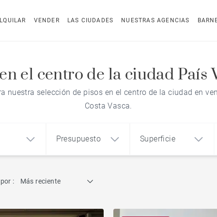
LQUILAR
VENDER
LAS CIUDADES
NUESTRAS AGENCIAS
BARN
en el centro de la ciudad País
a nuestra selección de pisos en el centro de la ciudad en ven
Costa Vasca.
Presupuesto
Superficie
Búsqueda por referencia
por :
Más reciente
1
2
3
m²
€
€
Ático