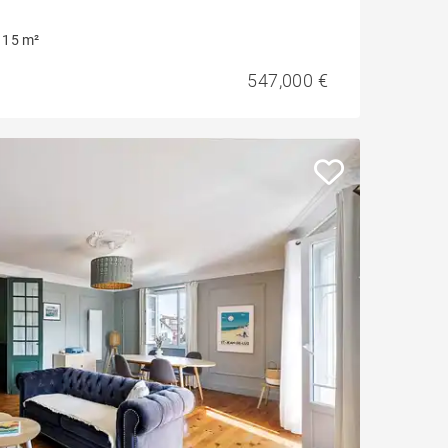
115 m²
547,000 €