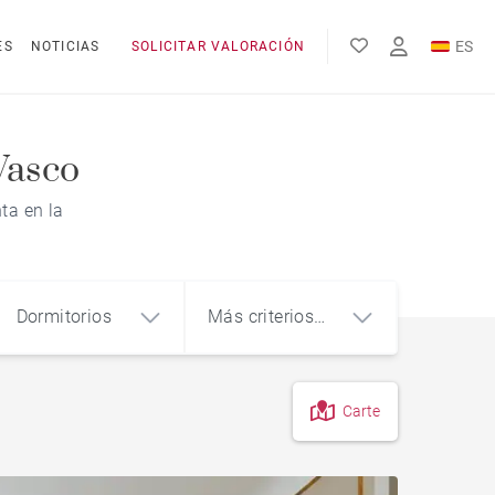
ES
ES
NOTICIAS
SOLICITAR VALORACIÓN
EN
FR
 Vasco
ta en la
Dormitorios
Más criterios
(1)
Carte
4
5+
m²
Piso en el centro de la ciudad