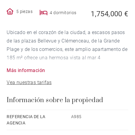
5 piezas
1,754,000 €
4 dormitorios
Ubicado en el corazón de la ciudad, a escasos pasos
de las plazas Bellevue y Clémenceau, de la Grande
Plage y de los comercios, este amplio apartamento de
185 m² ofrece una hermosa vista al mar 4
habitaciones y amplios espacios de recepción.
Más información
Vea nuestras tarifas
Con techos altos, suelos de parquet y todo el encanto
de lo antiguo, el apartamento también se encuentra a
Información sobre la propiedad
dos pasos de Les Halles, ofreciendo así un estilo de
vida cómodo, con todo accesible a pie en el día a día.
REFERENCIA DE LA
A985
AGENCIA
El apartamento requerirá obras de renovación.