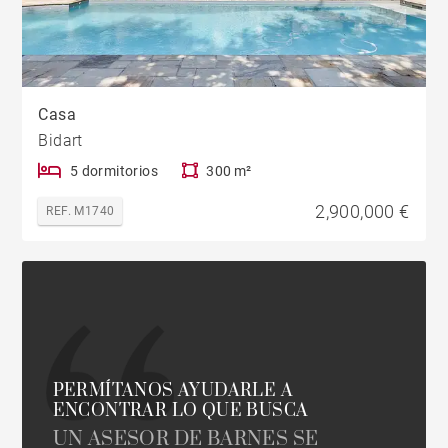
Casa
Bidart
5 dormitorios
300 m²
2,900,000 €
REF. M1740
PERMÍTANOS AYUDARLE A
ENCONTRAR LO QUE BUSCA
UN ASESOR DE BARNES SE