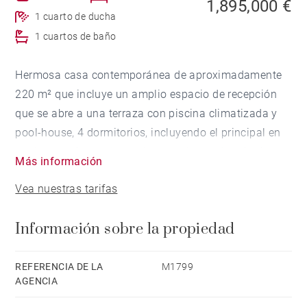
1,895,000 €
1 cuarto de ducha
1 cuartos de baño
Hermosa casa contemporánea de aproximadamente
220 m² que incluye un amplio espacio de recepción
que se abre a una terraza con piscina climatizada y
pool-house, 4 dormitorios, incluyendo el principal en
la planta baja, un despacho, un sótano/dormitorio,
Más información
una despensa y una bonita terraza adicional en el
Vea nuestras tarifas
primer piso. Hermoso terreno ajardinado de 910 m².
Domótica, bomba de calor con aire acondicionado
Información sobre la propiedad
reversible.
REFERENCIA DE LA
M1799
AGENCIA