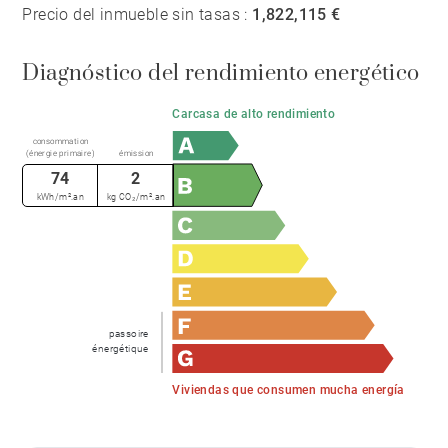
Precio del inmueble sin tasas :
1,822,115 €
Diagnóstico del rendimiento energético
Carcasa de alto rendimiento
consommation
(énergie primaire)
émission
74
2
kWh/m².an
kg CO₂/m².an
passoire
énergétique
Viviendas que consumen mucha energía