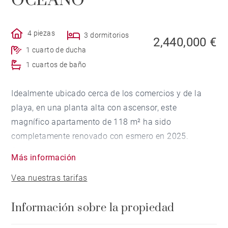
OCÉANO
4 piezas
3 dormitorios
2,440,000 €
1 cuarto de ducha
1 cuartos de baño
Idealmente ubicado cerca de los comercios y de la
playa, en una planta alta con ascensor, este
magnífico apartamento de 118 m² ha sido
completamente renovado con esmero en 2025.
Cuenta con un amplio salón que se abre a un precioso
Más información
balcón con una vista única al océano y a las
Vea nuestras tarifas
montañas, así como tres dormitorios. Una bodega y
una plaza de aparcamiento privado en el sótano
Información sobre la propiedad
completan esta propiedad excepcional.