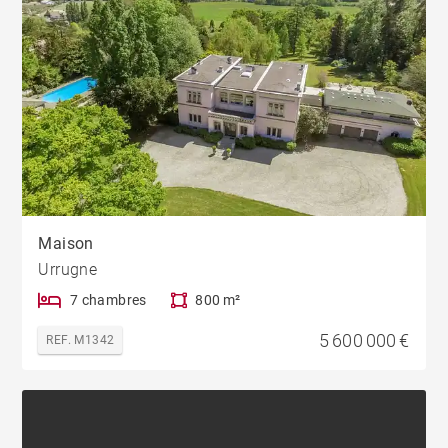
Maison
Urrugne
7 chambres
800 m²
5 600 000 €
REF. M1342