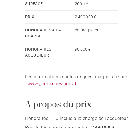
SURFACE
260 m²
PRIX
2 490 000 €
HONORAIRES À LA
de l'acquéreur
CHARGE
HONORAIRES
90 000 €
ACQUÉREUR
Les informations sur les risques auxquels ce bie
:
www.georisques.gouv.fr
A propos du prix
Honoraires TTC inclus à la charge de l'acquéreur
Prix du bien honoraires inclus :
2 490 000 €