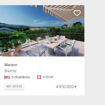
Maison
Biarritz
5 chambres
370 m²
4 950 000 €
REF. M1828