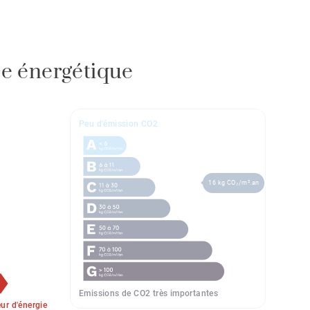
e énergétique
Peu d'émission CO2
16 kg CO₂/m².an
Emissions de CO2 très importantes
r d'énergie