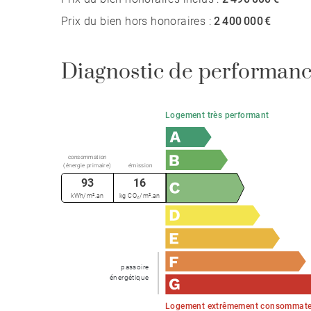
Prix du bien hors honoraires :
2 400 000 €
Diagnostic de performanc
Logement très performant
consommation
(énergie primaire)
émission
93
16
kWh/m².an
kg CO₂/m².an
passoire
énergétique
Logement extrêmement consommateu