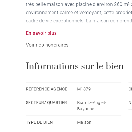
très belle maison avec piscine d'environ 260 m²
environnement calme et verdoyant, cette proprié
cadre de vie exceptionnels. La maison comprend 
le golf, une véranda et 4 chambres. Piscine cha
En savoir plus
d'environ 60 m² et un garage complètent le bien.
Voir nos honoraires
Informations sur le bien
RÉFÉRENCE AGENCE
M1879
C
SECTEUR/ QUARTIER
Biarritz-Anglet-
N
Bayonne
TYPE DE BIEN
Maison