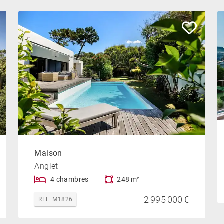
Maison
Anglet
4 chambres
248 m²
2 995 000 €
REF. M1826