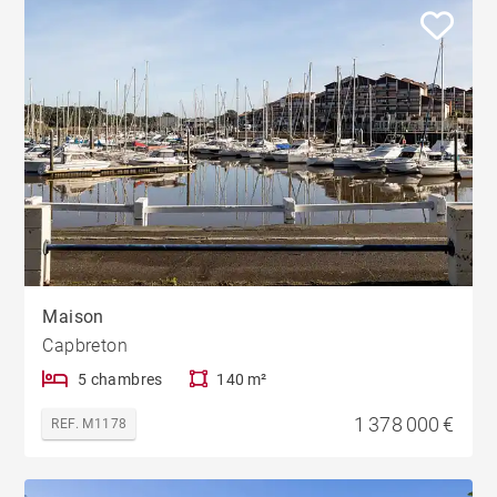
Maison
Capbreton
5 chambres
140 m²
1 378 000 €
REF. M1178