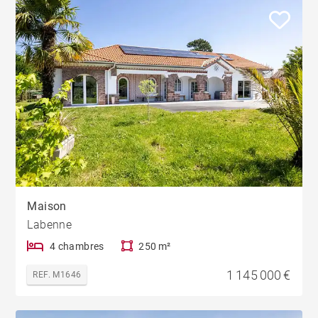
Maison
Labenne
4 chambres
250 m²
1 145 000 €
REF. M1646