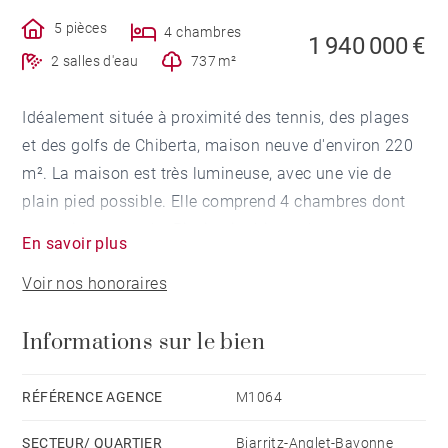
5 pièces
4 chambres
1 940 000 €
2 salles d'eau
737 m²
Idéalement située à proximité des tennis, des plages
et des golfs de Chiberta, maison neuve d'environ 220
m². La maison est très lumineuse, avec une vie de
plain pied possible. Elle comprend 4 chambres dont
une suite parentale. Piscine intérieure, hamman,
En savoir plus
sauna. Très beau patio. Double place de
Voir nos honoraires
stationnement et remise.
Informations sur le bien
RÉFÉRENCE AGENCE
M1064
SECTEUR/ QUARTIER
Biarritz-Anglet-Bayonne