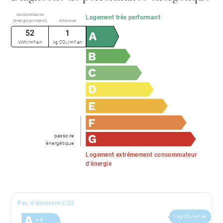
consommation
Logement très performant
(énergie primaire)
émission
52
1
kWh/m².an
kg CO₂/m².an
passoire
énergétique
Logement extrêmement consommateur
d'énergie
Peu d'émission CO2
1 kg CO₂/m².an