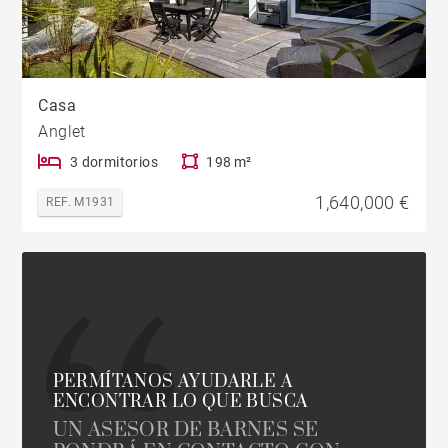
Casa
Anglet
3 dormitorios
198 m²
1,640,000 €
REF. M1931
PERMÍTANOS AYUDARLE A
ENCONTRAR LO QUE BUSCA
UN ASESOR DE BARNES SE