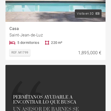
Visita en 3D
Casa
Saint-Jean-de-Luz
5 dormitorios
220 m²
1,895,000 €
REF. M1799
PERMÍTANOS AYUDARLE A
ENCONTRAR LO QUE BUSCA
UN ASESOR DE BARNES SE