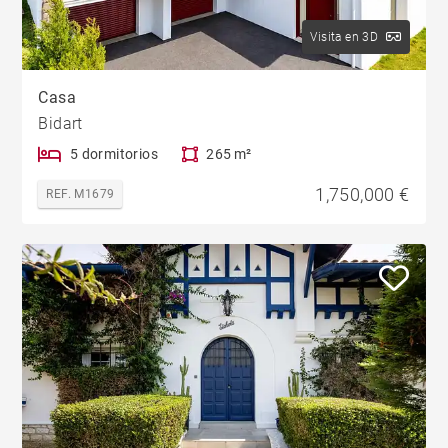
Visita en 3D
Casa
Bidart
5 dormitorios
265 m²
1,750,000 €
REF. M1679