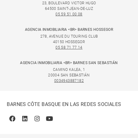
23, BOULEVARD VICTOR HUGO
64500 SAINT-JEAN-DE-LUZ
05 59 51 00 08
AGENCIA INMOBILIARIA <BR> BARNES HOSSEGOR
278, AVENUE DU TOURING CLUB
40150 HOSSEGOR
05 58 71 77 14
AGENCIA INMOBILIARIA <BR> BARNES SAN SEBASTIÁN
CAMINO KALEA, 1
20004 SAN SEBASTIÁN
0034943887182
BARNES CÔTE BASQUE EN LAS REDES SOCIALES
Facebook
Linkedin
Instagram
Youtube