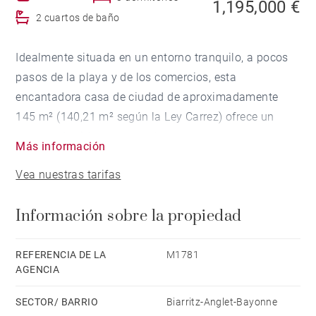
1,195,000 €
2 cuartos de baño
Idealmente situada en un entorno tranquilo, a pocos
pasos de la playa y de los comercios, esta
encantadora casa de ciudad de aproximadamente
145 m² (140,21 m² según la Ley Carrez) ofrece un
entorno de vida poco común.
Más información
Vea nuestras tarifas
Dispone de salón-comedor con chimenea, cocina que
da a un patio, 2 dormitorios, uno de ellos con altillo y
Información sobre la propiedad
terraza, un cuarto de baño, así como un apartamento
anexo de unos 38 m².
REFERENCIA DE LA
M1781
AGENCIA
El conjunto ofrece múltiples posibilidades de uso.
Terraza, derecho de uso de un jardín de la
SECTOR/ BARRIO
Biarritz-Anglet-Bayonne
copropriedad y una bodega completan la propiedad.