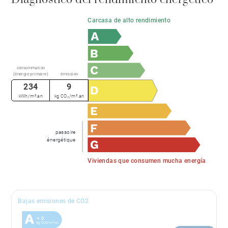
Carcasa de alto rendimiento
consommation
(énergie primaire)
émission
234
9
kWh/m².an
kg CO₂/m².an
passoire
énergétique
Viviendas que consumen mucha energía
Bajas emisiones de CO2