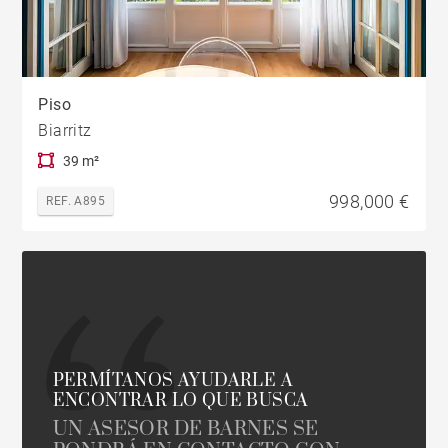
Piso
Biarritz
39 m²
998,000 €
REF. A895
PERMÍTANOS AYUDARLE A
ENCONTRAR LO QUE BUSCA
UN ASESOR DE BARNES SE