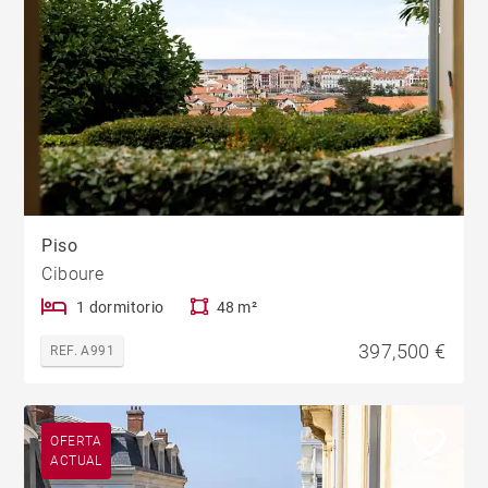
Piso
Ciboure
1 dormitorio
48 m²
397,500 €
REF. A991
OFERTA
ACTUAL