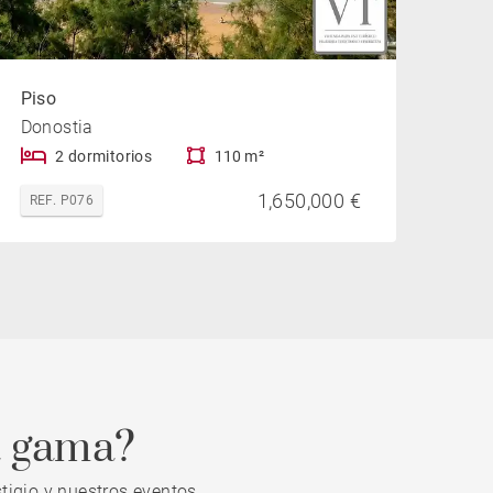
Piso
Donostia
2 dormitorios
110 m²
1,650,000 €
REF. P076
a gama?
tigio y nuestros eventos