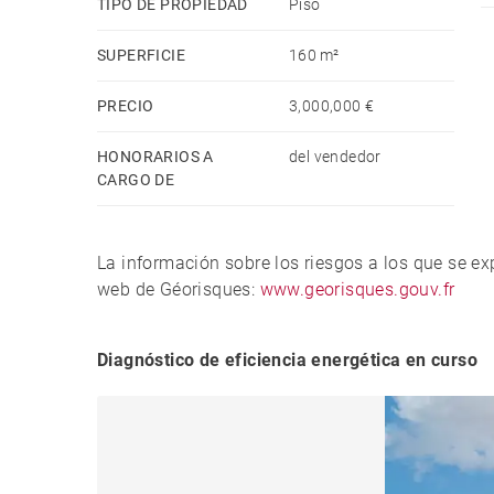
TIPO DE PROPIEDAD
Piso
De manera opcional, la propiedad puede complet
edificio (100.000 € cada una) y dos trasteros (2
SUPERFICIE
160 m²
esta prestigiosa ubicación.
PRECIO
3,000,000 €
Situada frente al paseo marítimo más emblemát
HONORARIOS A
del vendedor
localización privilegiada, vistas incomparables
CARGO DE
una de las oportunidades más destacadas en la
La información sobre los riesgos a los que se e
web de Géorisques:
www.georisques.gouv.fr
Diagnóstico de eficiencia energética en curso