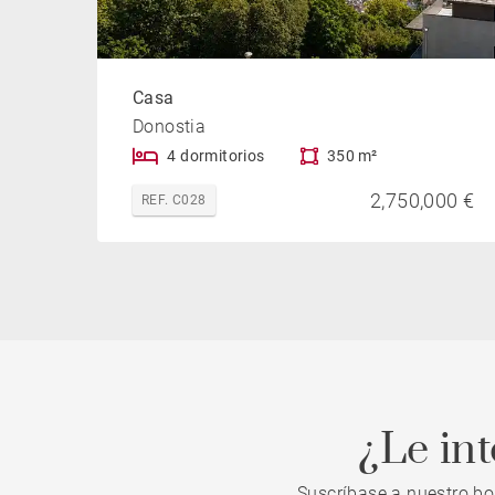
Casa
Donostia
4 dormitorios
350 m²
2,750,000 €
REF. C028
¿Le in
Suscríbase a nuestro bo