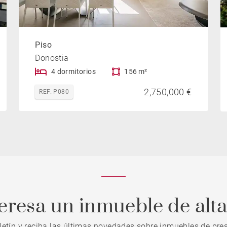
Piso
Donostia
4 dormitorios
156 m²
2,750,000 €
REF. P080
teresa un inmueble de alt
letín y reciba las últimas novedades sobre inmuebles de pres