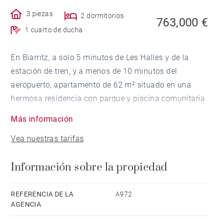
3 piezas
2 dormitorios
763,000 €
1 cuarto de ducha
En Biarritz, a solo 5 minutos de Les Halles y de la
estación de tren, y a menos de 10 minutos del
aeropuerto, apartamento de 62 m² situado en una
hermosa residencia con parque y piscina comunitaria.
Luminoso y bien distribuido, ofrece un salón abierto a
Más información
una terraza orientada al suroeste con vistas al
Vea nuestras tarifas
océano, así como una cocina independiente
prolongada por una terraza orientada al este.
Información sobre la propiedad
La zona de noche incluye dos dormitorios con
armarios empotrados, uno de ellos con vistas al
océano, un baño con ducha y aseos independientes.
REFERENCIA DE LA
A972
AGENCIA
Una propiedad idealmente ubicada, en un entorno