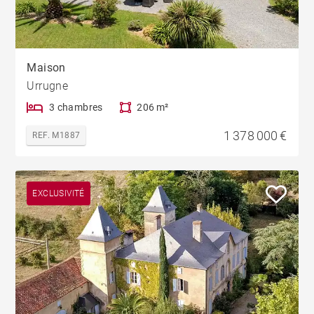
Maison
Urrugne
3 chambres
206 m²
1 378 000 €
REF. M1887
EXCLUSIVITÉ