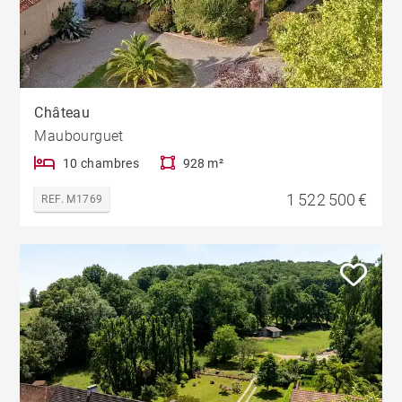
Château
Maubourguet
10 chambres
928 m²
1 522 500 €
REF. M1769