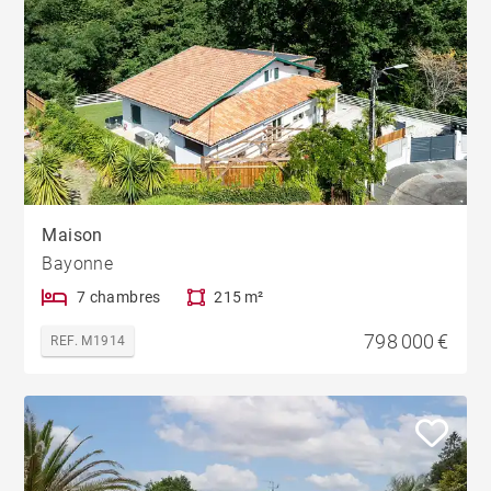
Maison
Bayonne
7 chambres
215 m²
798 000 €
REF. M1914