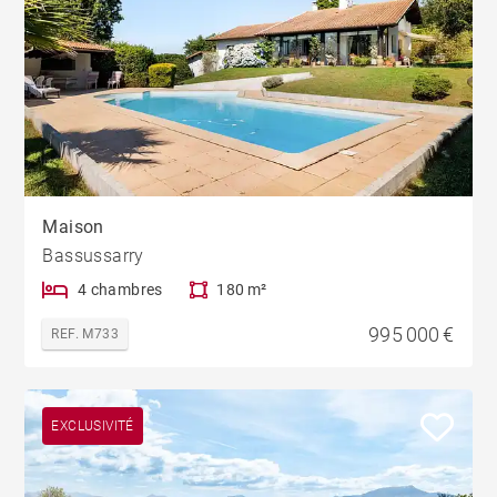
Maison
Bassussarry
4 chambres
180 m²
995 000 €
REF. M733
EXCLUSIVITÉ