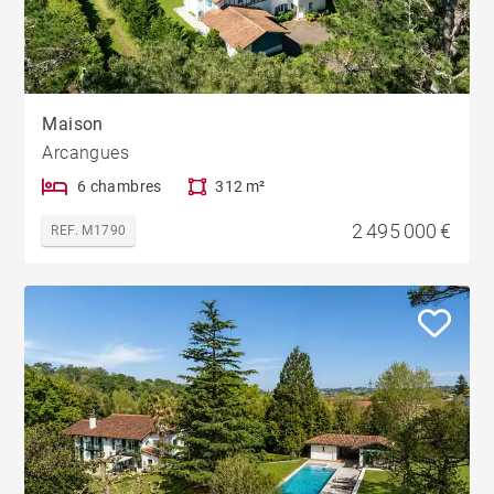
Maison
Arcangues
6 chambres
312 m²
2 495 000 €
REF. M1790