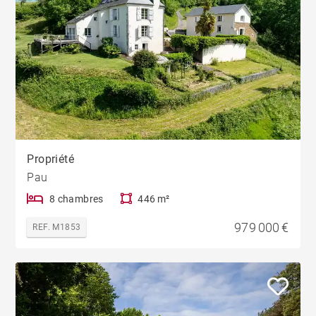
Propriété
Pau
8 chambres
446 m²
979 000 €
REF. M1853