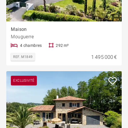
Maison
Mouguerre
4 chambres
292 m²
1 495 000 €
REF. M1849
EXCLUSIVITÉ