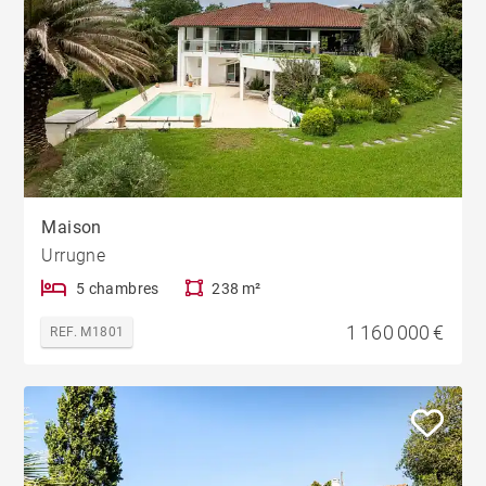
Maison
Urrugne
5 chambres
238 m²
1 160 000 €
REF. M1801