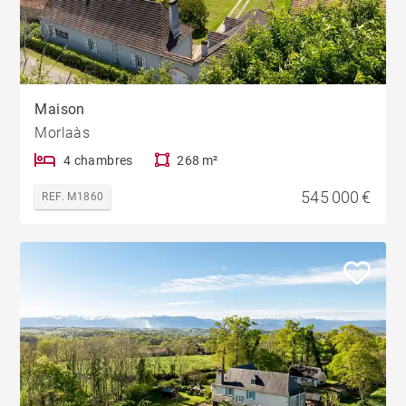
Maison
Morlaàs
4 chambres
268 m²
545 000 €
REF. M1860