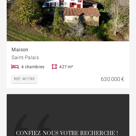
Maison
Saint-Palais
4 chambres
427 m²
630 000 €
REF. M1785
CONFIEZ-NOUS VOTRE RECHERCHE !