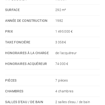
été porté aux essences variées, une dense forêt
SURFACE
292 m²
dessine les limites de propriété. Vaste garage 2
voitures et cave à vin. Dépendance d’environ 36 m²
ANNÉE DE CONSTRUCTION
1982
avec chambre, coin cuisine, salle de douche et
toilettes. Piscine chauffée de 13 x 5,5 m. Terrain
PRIX
1 495 000 €
entièrement clôturé, bûcher, éclairage extérieur,
TAXE FONCIÈRE
3 358 €
parking supplémentaire.
HONORAIRES À LA CHARGE
de l'acquéreur
HONORAIRES ACQUÉREUR
74 000 €
PIÈCES
7 pièces
CHAMBRES
4 chambres
SALLES D'EAU / DE BAIN
2 salles d'eau / de bain