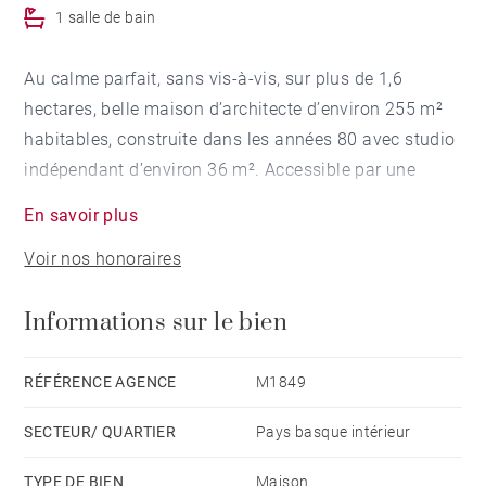
1 salle de bain
Au calme parfait, sans vis-à-vis, sur plus de 1,6
hectares, belle maison d’architecte d’environ 255 m²
habitables, construite dans les années 80 avec studio
indépendant d’environ 36 m². Accessible par une
allée, nichée au centre de sa parcelle, la maison est
En savoir plus
très lumineuse et en parfait état d’usage.
Voir nos honoraires
L’agencement intérieur, décloisonné, plafond
cathédrale et 1/2 niveaux est caractéristique de
Informations sur le bien
l’architecture de l’époque. De larges baies vitrées
ouvrent sur la vaste terrasse, la piscine et le parc
superbement arboré. La maison comprend un vaste
RÉFÉRENCE AGENCE
M1849
salon ouvrant sur la terrasse et la piscine, un
SECTEUR/ QUARTIER
Pays basque intérieur
deuxième salon ou bureau, une salle à manger et 3
chambres. Proche de la maison, un soin particulier a
TYPE DE BIEN
Maison