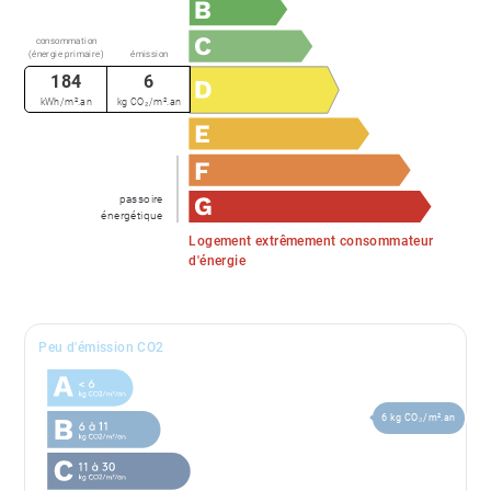
consommation
(énergie primaire)
émission
184
6
kWh/m².an
kg CO₂/m².an
passoire
énergétique
Logement extrêmement consommateur
d'énergie
Peu d'émission CO2
6 kg CO₂/m².an