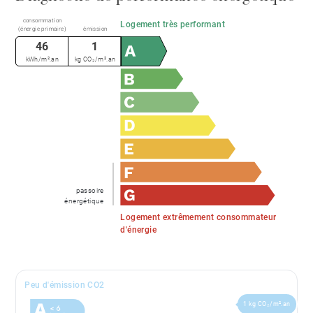
consommation
Logement très performant
(énergie primaire)
émission
46
1
kWh/m².an
kg CO₂/m².an
passoire
énergétique
Logement extrêmement consommateur
d'énergie
Peu d'émission CO2
1 kg CO₂/m².an