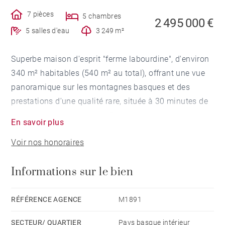
7 pièces
5 chambres
2 495 000 €
5 salles d'eau
3 249 m²
Superbe maison d'esprit "ferme labourdine", d'environ
340 m² habitables (540 m² au total), offrant une vue
panoramique sur les montagnes basques et des
prestations d'une qualité rare, située à 30 minutes de
l’aéroport international de Biarritz et des plus beaux
En savoir plus
golfs de la côte basque.
Voir nos honoraires
Orientée sud et très lumineuse, elle offre une grande
Informations sur le bien
pièce de vie ouverte sur l'espace piscine et la vue, 5
suites dont une magnifique suite parentale avec
terrasse privative et 2 chambres avec kitchenettes et
RÉFÉRENCE AGENCE
M1891
terrasses privatives, aujourd'hui exploitées en
SECTEUR/ QUARTIER
Pays basque intérieur