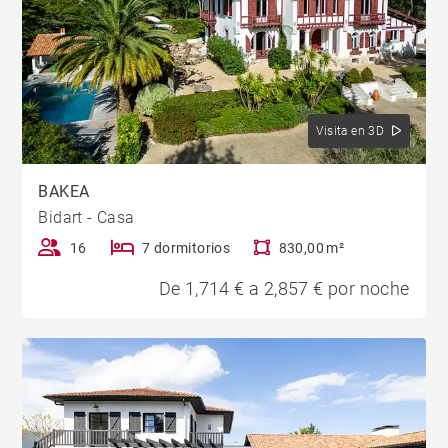
Visita en 3D
BAKEA
Bidart - Casa
16
7 dormitorios
830,00 m²
De 1,714 € a 2,857 € por noche