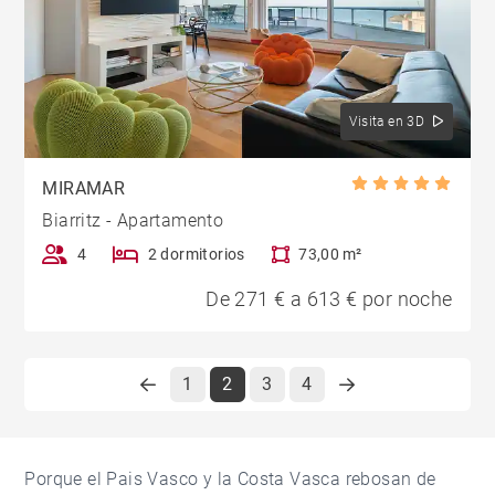
Visita en 3D
MIRAMAR
Biarritz - Apartamento
4
2 dormitorios
73,00 m²
De 271 € a 613 € por noche
1
2
3
4
Porque el Pais Vasco y la Costa Vasca rebosan de