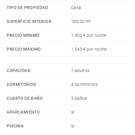
La cocina americana, de inducción, está equipada con
TIPO DE PROPIEDAD
Casa
nevera, microondas, horno, congelador, lavadora,
secadora, lavavajillas, vajilla/cubertería,
SUPERFICIE INTERIOR
180,00 m²
utensilios/cocina, cafetera, tostadora, hervidor de
agua y exprimidor.
PRECIO MÍNIMO
1,000 € por noche
PRECIO MÁXIMO
1,043 € por noche
CAPACIDAD
7 adultos
DORMITORIOS
4 dormitorios
CUARTO DE BAÑO
3 baños
APARCAMIENTO
sí
PISCINA
sí