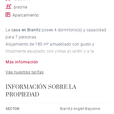
piscina
Aparcamiento
La
casa en Biarritz
posee 4 dormitorio(s) y capacidad
para 7 personas.
Alojamiento de 180 m² amueblado con gusto y
totalmente equipado, con vistas al jardín y a la
piscina.
Más información
Está ubicado en una zona con encanto y próxima a
Vea nuestras tarifas
comercios y restaurantes.
Dispone de jardín, mobiliario jardín, parcela vallada,
INFORMACIÓN SOBRE LA
terraza, barbacoa, chimenea, plancha, acceso internet
PROPIEDAD
(wifi), secador, calefacción central, piscina privada,
parking aire libre (2 plazas) en mismo edificio, 2
ventiladores, 2 Televisores, satélite.
SECTOR
Biarritz-Anglet-Bayonne